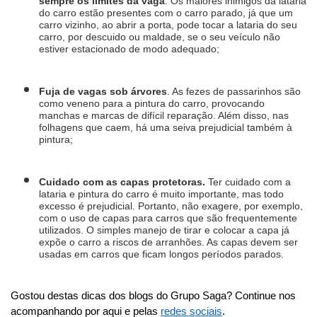
sempre os limites da vaga
. Os maiores inimigos da lataria 
do carro estão presentes com o carro parado, já que um 
carro vizinho, ao abrir a porta, pode tocar a lataria do seu 
carro, por descuido ou maldade, se o seu veículo não 
estiver estacionado de modo adequado;
Fuja de vagas sob árvores
. As fezes de passarinhos são 
como veneno para a pintura do carro, provocando 
manchas e marcas de difícil reparação. Além disso, nas 
folhagens que caem, há uma seiva prejudicial também à 
pintura;
Cuidado com as capas protetoras. 
Ter cuidado com a 
lataria e pintura do carro é muito importante, mas todo 
excesso é prejudicial. Portanto, não exagere, por exemplo, 
com o uso de capas para carros que são frequentemente 
utilizados. O simples manejo de tirar e colocar a capa já 
expõe o carro a riscos de arranhões. As capas devem ser 
usadas em carros que ficam longos períodos parados.
Gostou destas dicas dos blogs do Grupo Saga? Continue nos 
acompanhando por aqui e pelas 
redes sociais
.