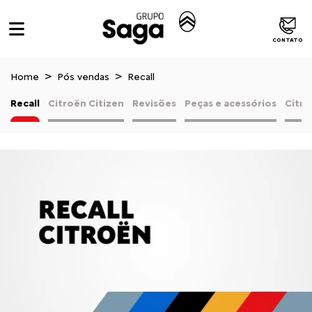
CONTATO
Home
Pós vendas
Recall
Recall
Citroën Citizen
Revisões
Peças e acessórios
Citro