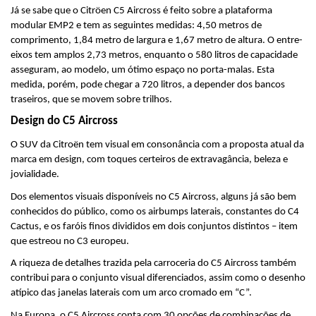
Já se sabe que o Citröen C5 Aircross é feito sobre a plataforma 
modular EMP2 e tem as seguintes medidas: 4,50 metros de 
comprimento, 1,84 metro de largura e 1,67 metro de altura. O entre-
eixos tem amplos 2,73 metros, enquanto o 580 litros de capacidade 
asseguram, ao modelo, um ótimo espaço no porta-malas. Esta 
medida, porém, pode chegar a 720 litros, a depender dos bancos 
traseiros, que se movem sobre trilhos.
Design do C5 Aircross
O SUV da Citroën tem visual em consonância com a proposta atual da 
marca em design, com toques certeiros de extravagância, beleza e 
jovialidade.
Dos elementos visuais disponíveis no C5 Aircross, alguns já são bem 
conhecidos do público, como os airbumps laterais, constantes do C4 
Cactus, e os faróis finos divididos em dois conjuntos distintos – item 
que estreou no C3 europeu.
A riqueza de detalhes trazida pela carroceria do C5 Aircross também 
contribui para o conjunto visual diferenciados, assim como o desenho 
atípico das janelas laterais com um arco cromado em “C”.
Na Europa, o C5 Aircross conta com 30 opções de combinações de 