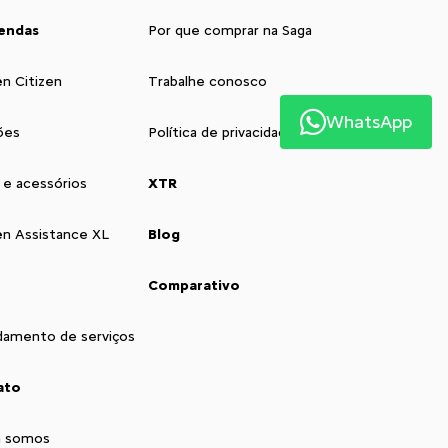
endas
Por que comprar na Saga
ën Citizen
Trabalhe conosco
WhatsApp
ões
Política de privacidade
 e acessórios
XTR
ën Assistance XL
Blog
Comparativo
amento de serviços
ato
 somos