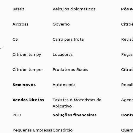
Basalt
Veículos diplomáticos
Pós v
Aircross
Governo
Citro
C3
Carro para frota
Revis
 -
Citroën Jumpy
Locadoras
Peças
Citroën Jumper
Produtores Rurais
Citro
Seminovos
Autoescola
Recall
Vendas Diretas
Taxistas e Motoristas de
Agend
Aplicativo
PCD
Soluções financeiras
Cont
Pequenas Empresas
Consórcio
Quem