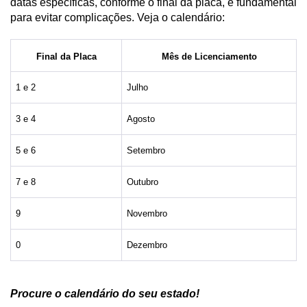
datas específicas, conforme o final da placa, é fundamental 
para evitar complicações. Veja o calendário:
Final da Placa
Mês de Licenciamento
1 e 2
Julho
3 e 4
Agosto
5 e 6
Setembro
7 e 8
Outubro
9
Novembro
0
Dezembro
Procure o calendário do seu estado!