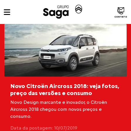
CONTATO
Novo Citroën Aircross 2018: veja fotos,
preço das versões e consumo
Novo Design marcante e inovador, o Citroën
Aircross 2018 chegou com novos preços e
consumo.
Data da postagem: 10/07/2019