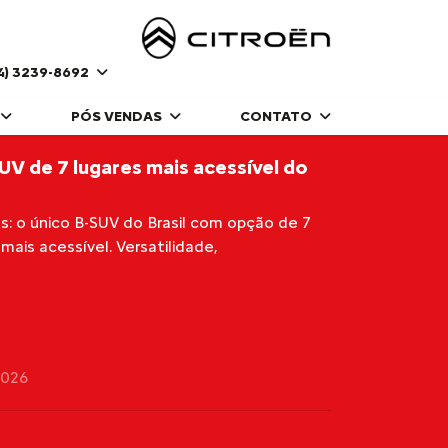
4) 3239-8692
PÓS VENDAS
CONTATO
UV de 7 lugares mais acessível do
: o único B-SUV do Brasil com opção de 7
ais acessível. Versatilidade,
2026