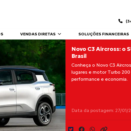
(3
OS
VENDAS DIRETAS
SOLUÇÕES FINANCEIRAS
Novo C3 Aircross: o S
Brasil
Conheça o Novo C3 Aircross
lugares e motor Turbo 200 m
performance e economia.
Data da postagem: 27/01/