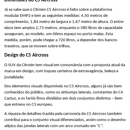
Dimensões do C5 Aircross
Já se sabe que o Citröen C5 Aircross é feito sobre a plataforma 
modular EMP2 e tem as seguintes medidas: 4,50 metros de 
comprimento, 1,84 metro de largura e 1,67 metro de altura. O entre-
eixos tem amplos 2,73 metros, enquanto o 580 litros de capacidade 
asseguram, ao modelo, um ótimo espaço no porta-malas. Esta 
medida, porém, pode chegar a 720 litros, a depender dos bancos 
traseiros, que se movem sobre trilhos.
Design do C5 Aircross
O SUV da Citroën tem visual em consonância com a proposta atual da 
marca em design, com toques certeiros de extravagância, beleza e 
jovialidade.
Dos elementos visuais disponíveis no C5 Aircross, alguns já são bem 
conhecidos do público, como os airbumps laterais, constantes do C4 
Cactus, e os faróis finos divididos em dois conjuntos distintos – item 
que estreou no C3 europeu.
A riqueza de detalhes trazida pela carroceria do C5 Aircross também 
contribui para o conjunto visual diferenciados, assim como o desenho 
atípico das janelas laterais com um arco cromado em “C”.