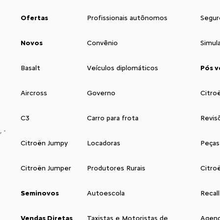
Ofertas
Profissionais autônomos
Segur
Novos
Convênio
Simul
Basalt
Veículos diplomáticos
Pós v
Aircross
Governo
Citro
C3
Carro para frota
Revis
 -
Citroën Jumpy
Locadoras
Peças
Citroën Jumper
Produtores Rurais
Citro
Seminovos
Autoescola
Recall
Vendas Diretas
Taxistas e Motoristas de
Agend