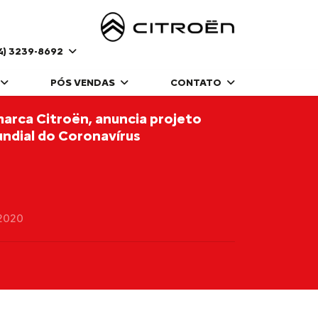
4) 3239-8692
PÓS VENDAS
CONTATO
arca Citroën, anuncia projeto
ndial do Coronavírus
2020