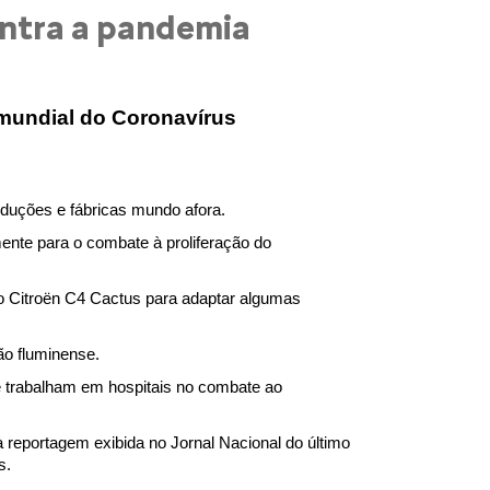
ontra a pandemia
 mundial do Coronavírus
oduções e fábricas mundo afora.
nte para o combate à proliferação do 
o Citroën C4 Cactus para adaptar algumas 
ão fluminense.
ue trabalham em hospitais no combate ao 
 reportagem exibida no Jornal Nacional do último 
s.