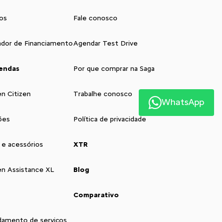
os
Fale conosco
ador de Financiamento
Agendar Test Drive
endas
Por que comprar na Saga
ën Citizen
Trabalhe conosco
WhatsApp
ões
Política de privacidade
 e acessórios
XTR
ën Assistance XL
Blog
Comparativo
amento de serviços