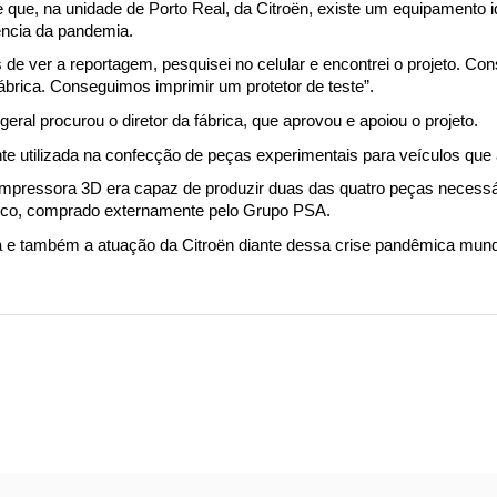
e que, na unidade de Porto Real, da Citroën, existe um equipamento i
ência da pandemia.
 de ver a reportagem, pesquisei no celular e encontrei o projeto. Cons
brica. Conseguimos imprimir um protetor de teste”.
geral procurou o diretor da fábrica, que aprovou e apoiou o projeto.
e utilizada na confecção de peças experimentais para veículos que
 impressora 3D era capaz de produzir duas das quatro peças necessá
tico, comprado externamente pelo Grupo PSA.
e também a atuação da Citroën diante dessa crise pandêmica mundia