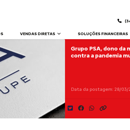
(3
OS
VENDAS DIRETAS
SOLUÇÕES FINANCEIRAS
Grupo PSA, dono da m
contra a pandemia mu
Data da postagem: 28/03/