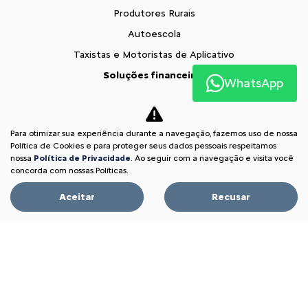
Produtores Rurais
Autoescola
Taxistas e Motoristas de Aplicativo
Soluções financeiras
WhatsApp
Consórcio
Seguros
Para otimizar sua experiência durante a navegação, fazemos uso de nossa
Simulador de Financiamento
Política de Cookies e para proteger seus dados pessoais respeitamos
Pós vendas
nossa
Política de Privacidade
. Ao seguir com a navegação e visita você
concorda com nossas Políticas.
Citroën Citizen
Aceitar
Recusar
Revisões
Peças e acessórios
Citroën Assistance XL
Recall
Agendamento de serviços
Contato