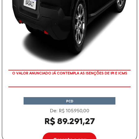
O VALOR ANUNCIADO JÁ CONTEMPLA AS ISENÇÕES DE IPI E ICMS
PCD
De: R$ 105.950,00
R$ 89.291,27