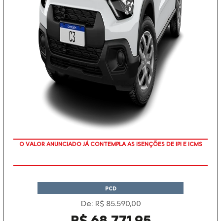
O VALOR ANUNCIADO JÁ CONTEMPLA AS ISENÇÕES DE IPI E ICMS
PCD
De: R$ 85.590,00
R$ 68.771,95