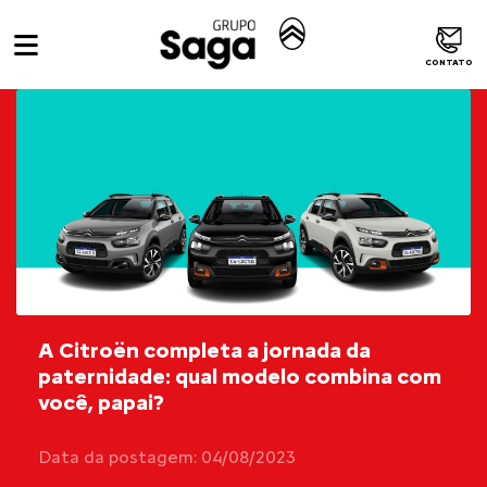
CONTATO
A Citroën completa a jornada da
paternidade: qual modelo combina com
você, papai?
Data da postagem: 04/08/2023