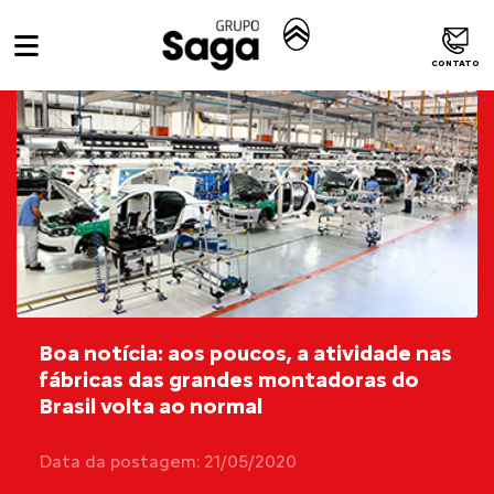
CONTATO
Boa notícia: aos poucos, a atividade nas
fábricas das grandes montadoras do
Brasil volta ao normal
Data da postagem: 21/05/2020