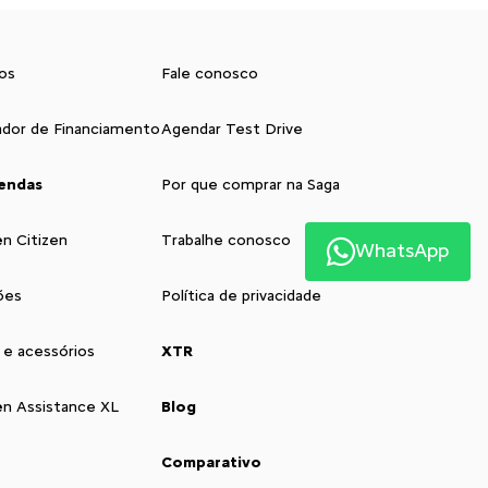
os
Fale conosco
ador de Financiamento
Agendar Test Drive
endas
Por que comprar na Saga
ën Citizen
Trabalhe conosco
WhatsApp
ões
Política de privacidade
 e acessórios
XTR
ën Assistance XL
Blog
Comparativo