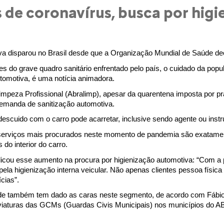
 de coronavírus, busca por hig
iva disparou no Brasil desde que a Organização Mundial de Saúde d
s do grave quadro sanitário enfrentado pelo país, o cuidado da popul
automotiva, é uma notícia animadora.
mpeza Profissional (Abralimp), apesar da quarentena imposta por pr
demanda de sanitização automotiva.
 descuido com o carro pode acarretar, inclusive sendo agente ou ins
s serviços mais procurados neste momento de pandemia são exatame
do interior do carro.
plicou esse aumento na procura por higienização automotiva: “Com a
la higienização interna veicular. Não apenas clientes pessoa físic
cias”.
dade também tem dado as caras neste segmento, de acordo com Fábio 
viaturas das GCMs (Guardas Civis Municipais) nos municípios do AB