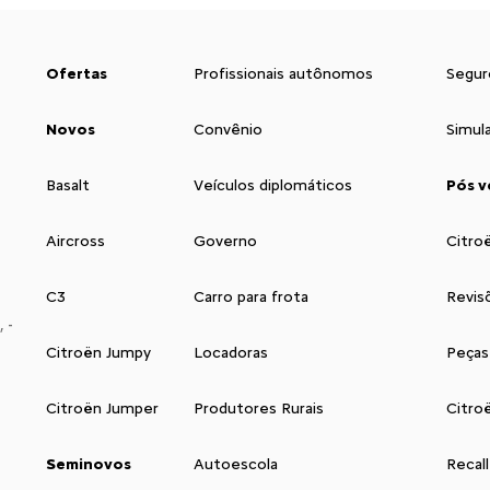
Ofertas
Profissionais autônomos
Segur
Novos
Convênio
Simul
Basalt
Veículos diplomáticos
Pós v
Aircross
Governo
Citro
C3
Carro para frota
Revis
 -
Citroën Jumpy
Locadoras
Peças
Citroën Jumper
Produtores Rurais
Citro
Seminovos
Autoescola
Recall