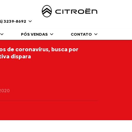
4) 3239-8692
PÓS VENDAS
CONTATO
os de coronavírus, busca por
iva dispara
2020