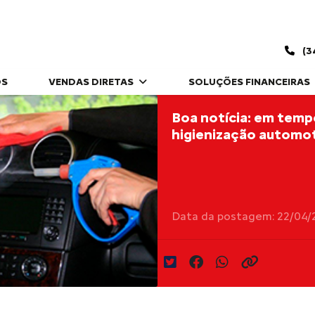
(3
OS
VENDAS DIRETAS
SOLUÇÕES FINANCEIRAS
Boa notícia: em temp
higienização automot
Data da postagem: 22/04/