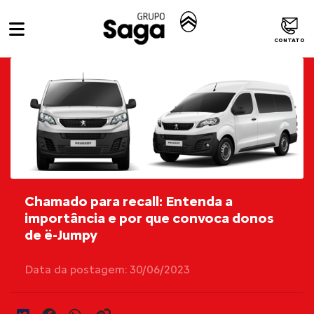
CONTATO
Chamado para recall: Entenda a
importância e por que convoca donos
de ë-Jumpy
Data da postagem: 30/06/2023