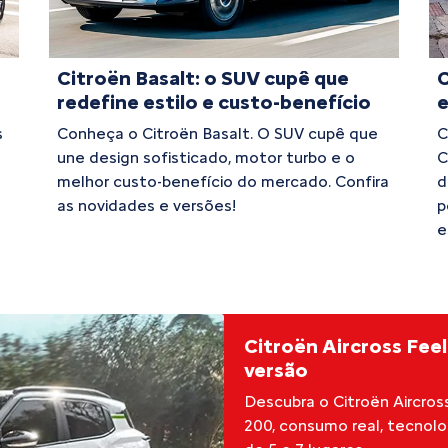
Citroën Basalt: o SUV cupê que
C
redefine estilo e custo-benefício
e
s
Conheça o Citroën Basalt. O SUV cupê que
C
une design sofisticado, motor turbo e o
C
melhor custo-benefício do mercado. Confira
d
as novidades e versões!
p
e
Citroën Aircross Fee
versão
Descubra o Citroën Aircros
200, consumo real, tecnolog