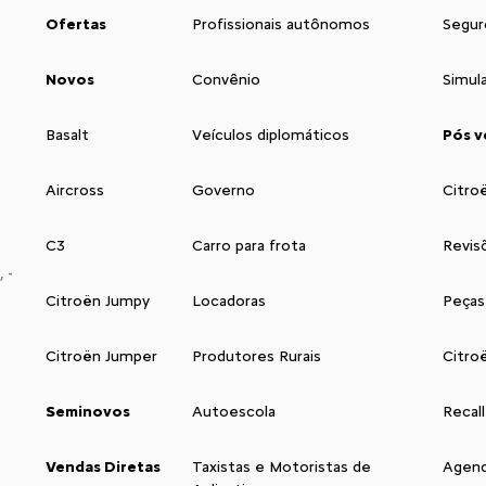
Ofertas
Profissionais autônomos
Segur
Novos
Convênio
Simul
Basalt
Veículos diplomáticos
Pós v
Aircross
Governo
Citro
C3
Carro para frota
Revis
 -
Citroën Jumpy
Locadoras
Peças
Citroën Jumper
Produtores Rurais
Citro
Seminovos
Autoescola
Recall
Vendas Diretas
Taxistas e Motoristas de
Agend