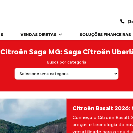
(3
OS
VENDAS DIRETAS
SOLUÇÕES FINANCEIRAS
 Citroën Saga MG: Saga Citroën Uberl
Busca por categoria
Citroën Basalt 2026:
Conheça o Citroën Basalt 
preços e tecnologia do no
versatilidade para o seu dia 