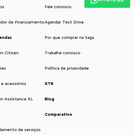
os
Fale conosco
ador de Financiamento
Agendar Test Drive
endas
Por que comprar na Saga
ën Citizen
Trabalhe conosco
ões
Política de privacidade
 e acessórios
XTR
ën Assistance XL
Blog
Comparativo
amento de serviços