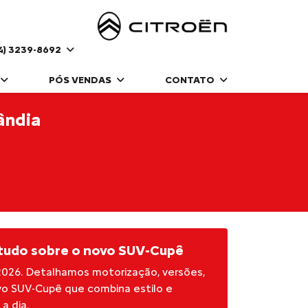
4) 3239-8692
PÓS VENDAS
CONTATO
ândia
 tudo sobre o novo SUV-Cupê
2026. Detalhamos motorização, versões,
vo SUV-Cupê que combina estilo e
a dia.