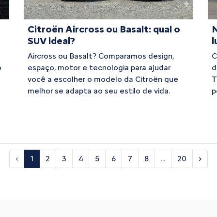
Citroën Aircross ou Basalt: qual o
N
SUV ideal?
l
n
Aircross ou Basalt? Comparamos design,
C
o
espaço, motor e tecnologia para ajudar
d
você a escolher o modelo da Citroën que
T
melhor se adapta ao seu estilo de vida.
p
‹
1
2
3
4
5
6
7
8
...
20
›