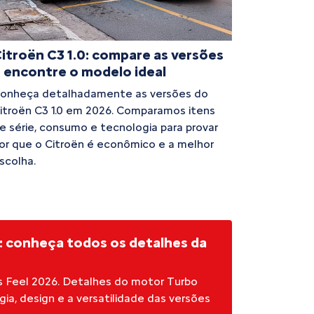
itroën C3 1.0: compare as versões
 encontre o modelo ideal
onheça detalhadamente as versões do
itroën C3 1.0 em 2026. Comparamos itens
e série, consumo e tecnologia para provar
or que o Citroën é econômico e a melhor
scolha.
l: conheça todos os detalhes da
s Feel 2026. Detalhes do motor Turbo
ia, design e a versatilidade das versões