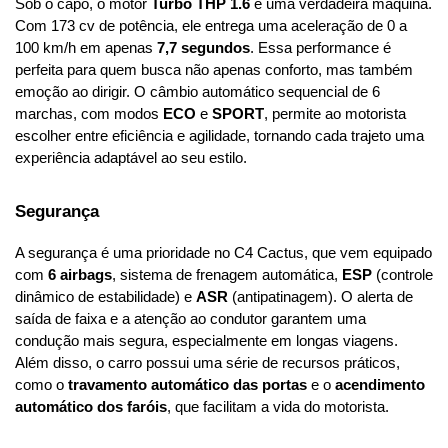
Sob o capô, o motor 
Turbo THP 1.6
 é uma verdadeira máquina. 
Com 173 cv de potência, ele entrega uma aceleração de 0 a 
100 km/h em apenas 
7,7 segundos
. Essa performance é 
perfeita para quem busca não apenas conforto, mas também 
emoção ao dirigir. O câmbio automático sequencial de 6 
marchas, com modos 
ECO
 e 
SPORT
, permite ao motorista 
escolher entre eficiência e agilidade, tornando cada trajeto uma 
experiência adaptável ao seu estilo.
Segurança
A segurança é uma prioridade no C4 Cactus, que vem equipado 
com 
6 airbags
, sistema de frenagem automática, 
ESP
 (controle 
dinâmico de estabilidade) e 
ASR
 (antipatinagem). O alerta de 
saída de faixa e a atenção ao condutor garantem uma 
condução mais segura, especialmente em longas viagens. 
Além disso, o carro possui uma série de recursos práticos, 
como o 
travamento automático das portas
 e o 
acendimento 
automático dos faróis
, que facilitam a vida do motorista.