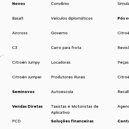
Novos
Convênio
Simul
Basalt
Veículos diplomáticos
Pós v
Aircross
Governo
Citro
C3
Carro para frota
Revis
 -
Citroën Jumpy
Locadoras
Peças
Citroën Jumper
Produtores Rurais
Citro
Seminovos
Autoescola
Recall
Vendas Diretas
Taxistas e Motoristas de
Agend
Aplicativo
PCD
Soluções financeiras
Cont