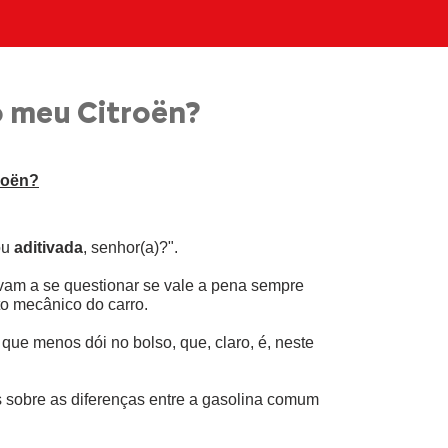
o meu Citroën?
roën?
ou 
aditivada
, senhor(a)?".
am a se questionar se vale a pena sempre 
o mecânico do carro.
e menos dói no bolso, que, claro, é, neste 
s sobre as diferenças entre a gasolina comum 