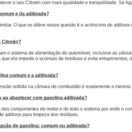
tecer o seu Citroën com mais qualidade e tranquilidade. Se liga
comum e da aditivada?
imilar. O que os difere nesse quesito é o acréscimo de aditivos
u Citroën?
am o sistema de alimentação do automóvel, inclusive as válvula
 já que ela impede o acúmulo de resíduos e evita entupimentos, 
olina comum e a aditivada?
pressão sofrida na câmara de combustão é exatamente a mesma 
s ao abastecer com gasolina aditivada?
a dos componentes do motor e de todo o sistema por onde o comb
e aditivos para limpeza dos resíduos.
 opção de gasolina: comum ou aditivada?