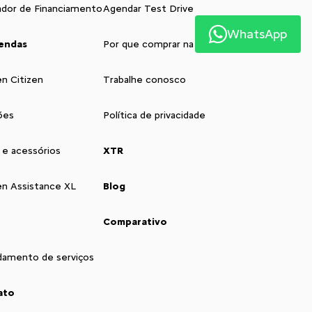
ador de Financiamento
Agendar Test Drive
WhatsApp
endas
Por que comprar na Saga
ën Citizen
Trabalhe conosco
ões
Política de privacidade
 e acessórios
XTR
ën Assistance XL
Blog
Comparativo
amento de serviços
ato