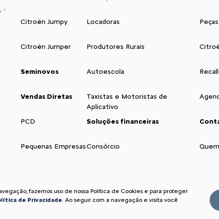
 -
Citroën Jumpy
Locadoras
Peças
Citroën Jumper
Produtores Rurais
Citro
Seminovos
Autoescola
Recall
Vendas Diretas
Taxistas e Motoristas de
Agend
Aplicativo
PCD
Soluções financeiras
Cont
Pequenas Empresas
Consórcio
Quem
navegação, fazemos uso de nossa Política de Cookies e para proteger
lítica de Privacidade
. Ao seguir com a navegação e visita você
Acompanhe noss