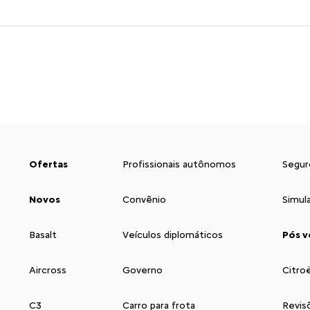
Ofertas
Profissionais autônomos
Segur
Novos
Convênio
Simul
Basalt
Veículos diplomáticos
Pós v
Aircross
Governo
Citro
C3
Carro para frota
Revis