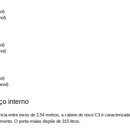
ol)
nol)
ol)
nol)
ol)
anol)
o interno
 entre eixos de 2,54 metros, a cabine do novo C3 é caracterizada pe
mento. O porta-malas dispõe de 315 litros.