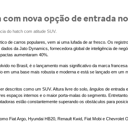
 com nova opção de entrada no
ncia do hatch com atitude SUV.
co de carros populares, vem ai uma lufada de ar fresco. Os regis
dados da Jato Dynamics, fornecedora global de inteligência de negó
mpactas aumentaram 40%.
olvido no Brasil, é o lançamento mais significativo da marca franc
uído em uma base mais robusta e moderna e está se lançado em um m
descritos como um SUV. Altura livre do solo, ângulos de entrada e s
es espaços internos e o maior porta-malas do segmento. Entretanto
adoras estão constantemente superando os obstáculos para posici
o Fiat Argo, Hyundai HB20, Renault Kwid, Fiat Mobi e Chevrolet Oni