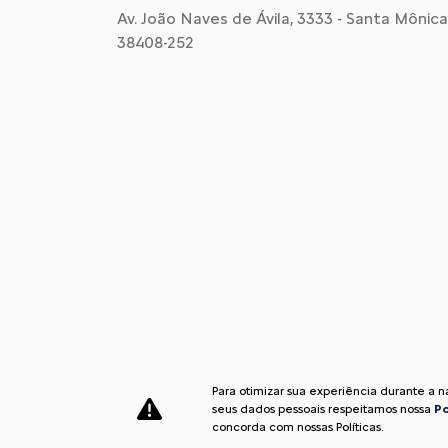
Av. João Naves de Ávila, 3333 - Santa Mônica,
38408-252
Para otimizar sua experiência durante a 
seus dados pessoais respeitamos nossa
Po
Desenvolvido pela DEALERSPACE ® Direitos Reservados.
concorda com nossas Políticas.