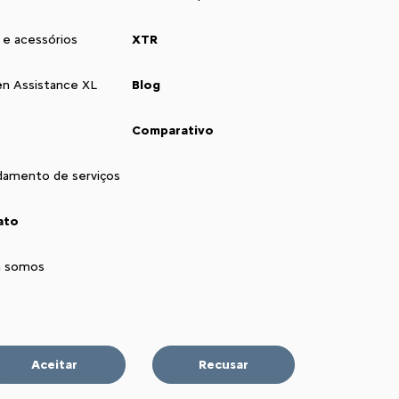
 e acessórios
XTR
ën Assistance XL
Blog
Comparativo
amento de serviços
ato
 somos
Aceitar
Recusar
a concessionária nas Redes Sociais: