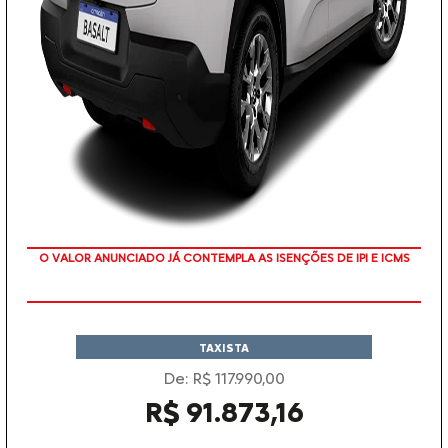
O VALOR ANUNCIADO JÁ CONTEMPLA AS ISENÇÕES DE IPI E ICMS
TAXISTA
De: R$ 117.990,00
R$ 91.873,16